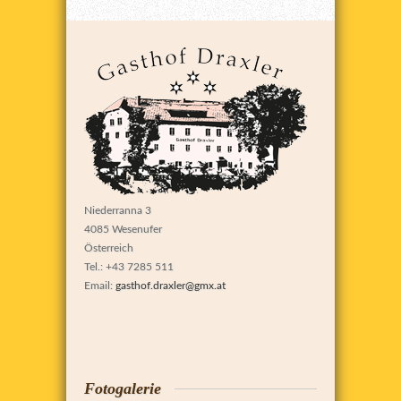
Niederranna 3
4085 Wesenufer
Österreich
Tel.: +43 7285 511
Email:
gasthof.draxler@gmx.at
Fotogalerie